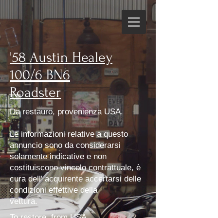
'58 Austin Healey
100/6 BN6
Roadster
Da restauro, provenienza USA.
Le informazioni relative a questo
annuncio sono da considerarsi
solamente indicative e non
costituiscono vincolo contrattuale, è
cura dell' acquirente accertarsi delle
condizioni effettive della
vettura.
To restore, from USA.