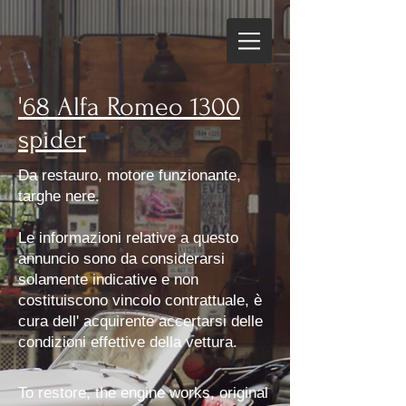
'68 Alfa Romeo 1300
spider
Da restauro, motore funzionante,
targhe nere.
Le informazioni relative a questo
annuncio sono da considerarsi
solamente indicative e non
costituiscono vincolo contrattuale, è
cura dell' acquirente accertarsi delle
condizioni effettive della vettura.
To restore, the engine works, original