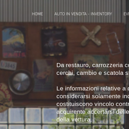
HOME
AUTO IN VENDITA - INVENTORY
EV
'57 Porsc
Da restauro, carrozzeria c
cerchi, cambio e scatola 
Le informazioni relative 
considerarsi solamente in
costituiscono vincolo contr
acquirente accertarsi delle
della vettura.