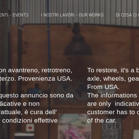
ENTI - EVENTS
I NOSTRI LAVORI - OUR WORKS
DI COSA CI
he 356 A T1,5 co
on avantreno, retrotreno,
To restore, it's a 
sterzo. Provenienza USA.
axle, wheels, gea
From USA.
a questo annuncio sono da
The informations
dicative e non
are only indicati
attuale, è cura dell'
customer has to c
 condizioni effettive
of the car.