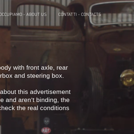
 OCCUPIAMO - ABOUT US
CONTATTI - CONTACTS
upé
body with front axle, rear
rbox and steering box.
 about this advertisement
ve and aren’t binding, the
heck the real conditions