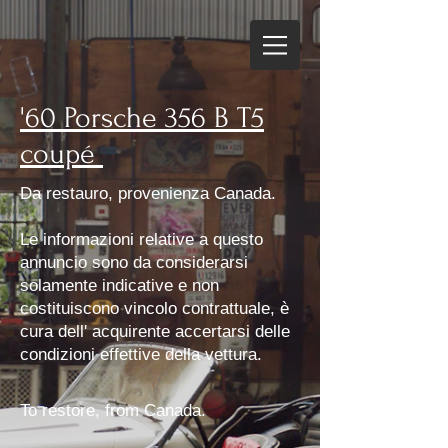
'60 Porsche 356 B T5
coupé
Da restauro, provenienza Canada.
Le informazioni relative a questo
annuncio sono da considerarsi
solamente indicative e non
costituiscono vincolo contrattuale, è
cura dell' acquirente accertarsi delle
condizioni effettive della vettura.
To restore, from Canada.