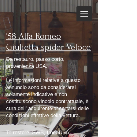
'58 Alfa Romeo
Giulietta spider Veloce
Da restauro, passo corto,
provenienza USA.
Le informazioni relative a questo
annuncio sono da considerarsi
solamente indicative e non
costituiscono vincolo contrattuale, è
cura dell' acquirente accertarsi delle
condizioni effettive della vettura.
To restore, SWB, from USA.