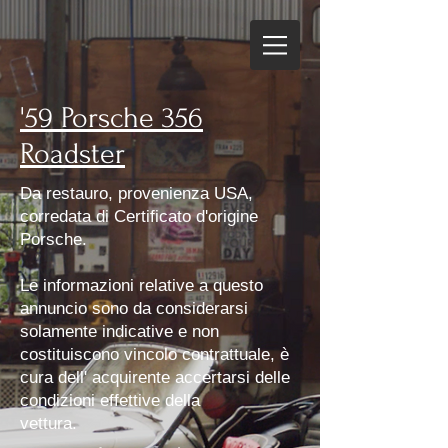
'59 Porsche 356
Roadster
Da restauro, provenienza USA,
corredata di Certificato d'origine
Porsche.
Le informazioni relative a questo
annuncio sono da considerarsi
solamente indicative e non
costituiscono vincolo contrattuale, è
cura dell' acquirente accertarsi delle
condizioni effettive della
vettura.